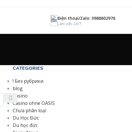
Điện thoại/Zalo: 0988602976
Làm việc 24/7
CATEGORIES
! Без рубрики
blog
Casino
Casino ohne OASIS
Chưa phân loại
Du Học Đức
Du học đức