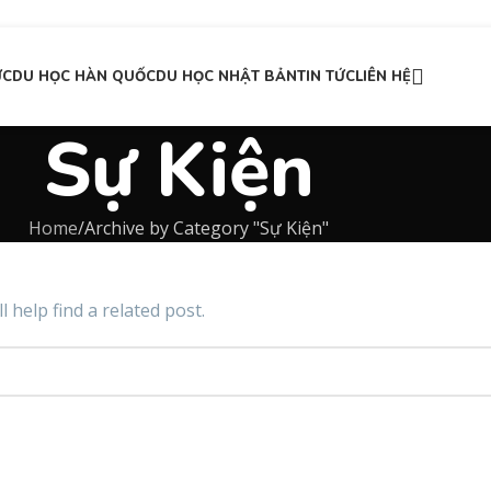
ỨC
DU HỌC HÀN QUỐC
DU HỌC NHẬT BẢN
TIN TỨC
LIÊN HỆ
Sự Kiện
Home
Archive by Category "Sự Kiện"
 help find a related post.