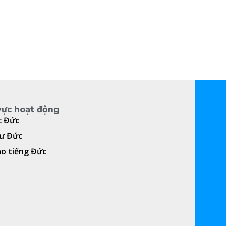
vực hoạt động
c Đức
cư Đức
ạo tiếng Đức