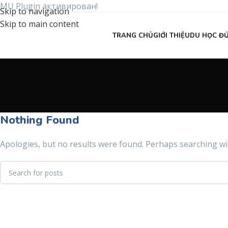
MU Plugin активирован!
Skip to navigation
Skip to main content
TRANG CHỦ
GIỚI THIỆU
DU HỌC Đ
Nothing Found
Apologies, but no results were found. Perhaps searching will